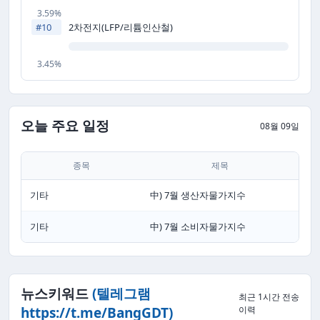
3.59%
2차전지(LFP/리튬인산철)
#10
3.45%
오늘 주요 일정
08월 09일
종목
제목
기타
中) 7월 생산자물가지수
기타
中) 7월 소비자물가지수
뉴스키워드
(텔레그램
최근 1시간 전송
이력
https://t.me/BangGDT)