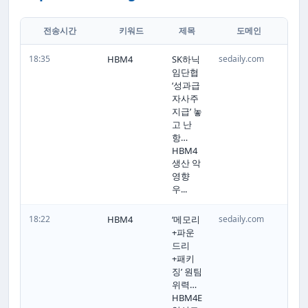
전송시간
키워드
제목
도메인
18:35
HBM4
SK하닉
sedaily.com
임단협
‘성과급
자사주
지급’ 놓
고 난
항…
HBM4
생산 악
영향
우...
18:22
HBM4
‘메모리
sedaily.com
+파운
드리
+패키
징’ 원팀
위력…
HBM4E