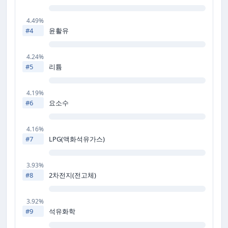
4.49%
윤활유
#4
4.24%
리튬
#5
4.19%
요소수
#6
4.16%
LPG(액화석유가스)
#7
3.93%
2차전지(전고체)
#8
3.92%
석유화학
#9